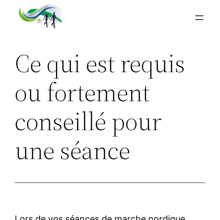
Aller
au
contenu
Ce qui est requis
ou fortement
conseillé pour
une séance
Lors de vos séances de marche nordique,