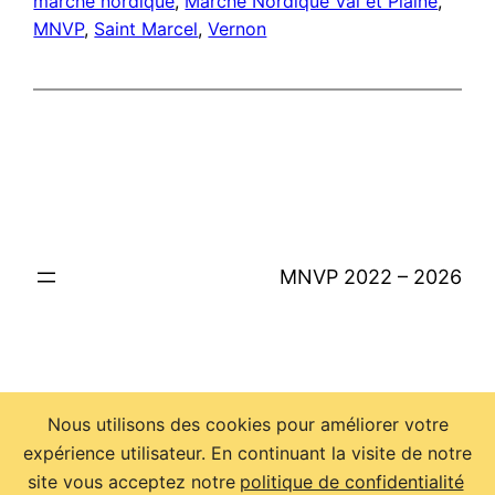
marche nordique
, 
Marche Nordique Val et Plaine
, 
MNVP
, 
Saint Marcel
, 
Vernon
MNVP 2022 – 2026
Nous utilisons des cookies pour améliorer votre
expérience utilisateur. En continuant la visite de notre
site vous acceptez notre
politique de confidentialité