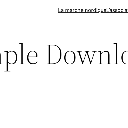
La marche nordique
L’associa
mple Downl