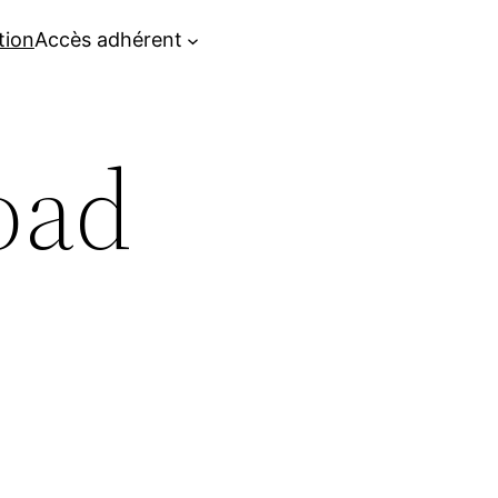
tion
Accès adhérent
oad