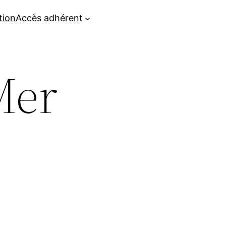
tion
Accès adhérent
Mer