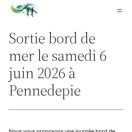
Aller
au
contenu
Sortie bord de
mer le samedi 6
juin 2026 à
Pennedepie
Nous vous proposons une journée bord de