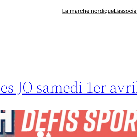
La marche nordique
L’associa
ses JO samedi 1er avri