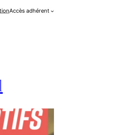
tion
Accès adhérent
l