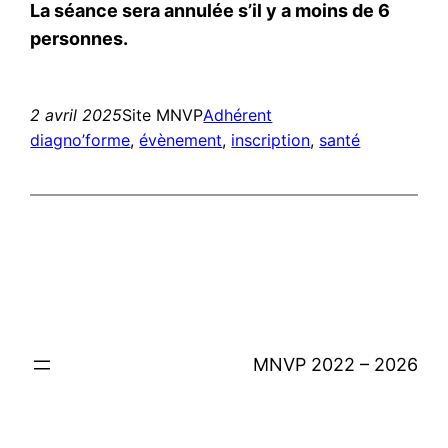
La séance sera annulée s’il y a moins de 6
personnes.
2 avril 2025
Site MNVP
Adhérent
diagno’forme
, 
évènement
, 
inscription
, 
santé
MNVP 2022 – 2026