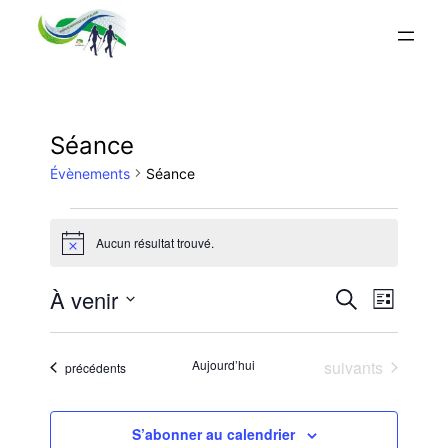
Séance
Évènements
Séance
Évènements
Aucun résultat trouvé.
Notice
Reche
Nav
À venir
Recherche
Liste
Sélectionnez
de
et
une
Évènements
Aujourd’hui
suivants
Évènements
précédents
vue
date.
navig
Évè
S’abonner au calendrier