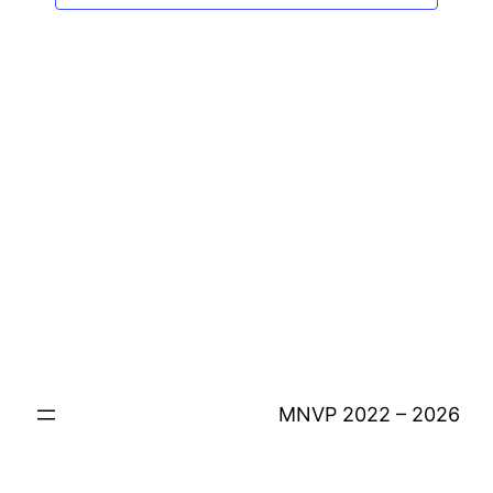
de
vues
Évène
MNVP 2022 – 2026